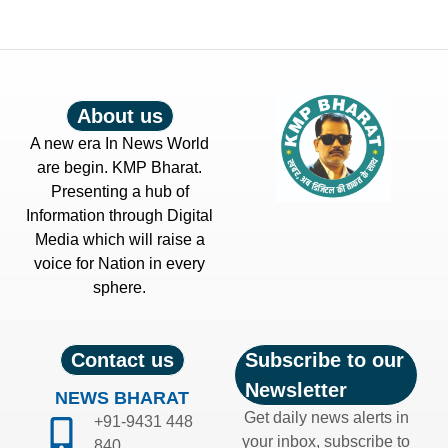
About us
A new era In News World
are begin. KMP Bharat.
Presenting a hub of
Information through Digital
Media which will raise a
voice for Nation in every
sphere.
Contact us
Subscribe to our
Newsletter
NEWS BHARAT
Get daily news alerts in
+91-9431 448
your inbox, subscribe to
840