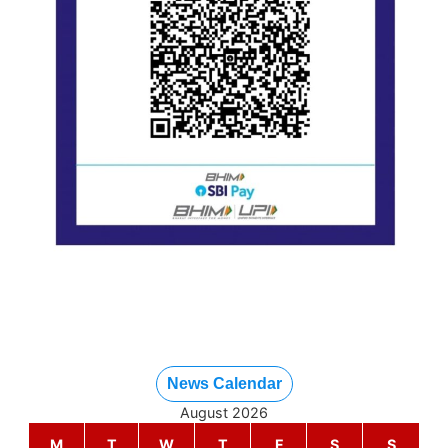
News Calendar
August 2026
M
T
W
T
F
S
S