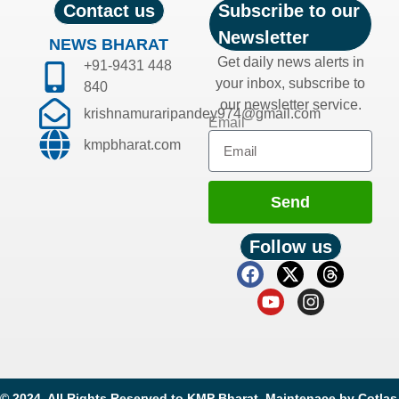
Contact us
Subscribe to our
Newsletter
NEWS BHARAT
Get daily news alerts in
+91-9431 448
your inbox, subscribe to
840
our newsletter service.
krishnamuraripandey974@gmail.com
Email
kmpbharat.com
Send
Follow us
© 2024. All Rights Reserved to KMP Bharat. Maintenace by
Cotlas