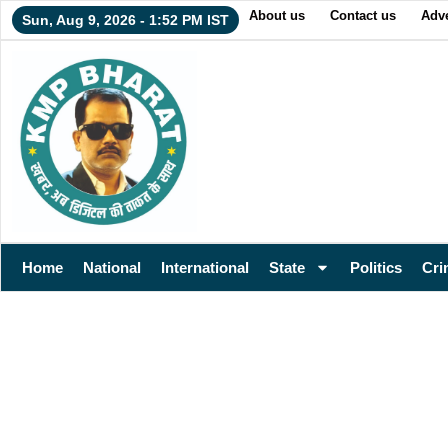
About us
Contact us
Adve
Sun, Aug 9, 2026 - 1:52 PM IST
Home
National
International
State
Politics
Cri