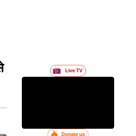
े
Live TV
Donate us