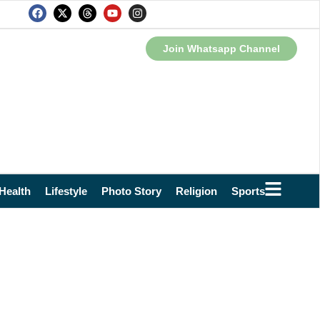
Join Whatsapp Channel
Health
Lifestyle
Photo Story
Religion
Sports
Technol