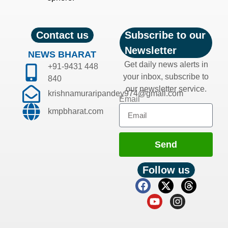
Contact us
Subscribe to our
Newsletter
NEWS BHARAT
Get daily news alerts in
+91-9431 448
your inbox, subscribe to
840
our newsletter service.
krishnamuraripandey974@gmail.com
Email
kmpbharat.com
Send
Follow us