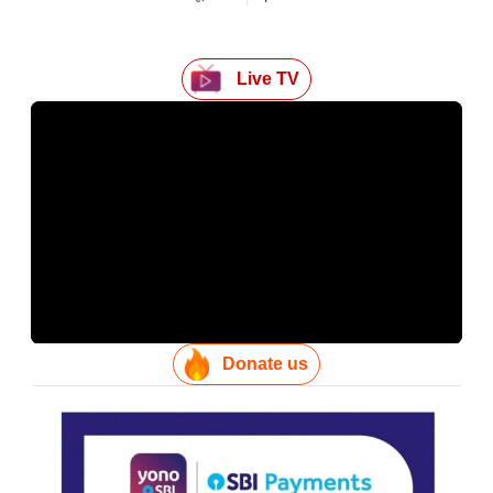
Live TV
Donate us