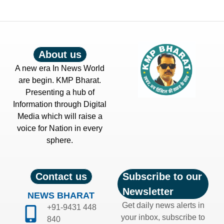
About us
A new era In News World
are begin. KMP Bharat.
Presenting a hub of
Information through Digital
Media which will raise a
voice for Nation in every
sphere.
Contact us
Subscribe to our
Newsletter
NEWS BHARAT
Get daily news alerts in
+91-9431 448
your inbox, subscribe to
840