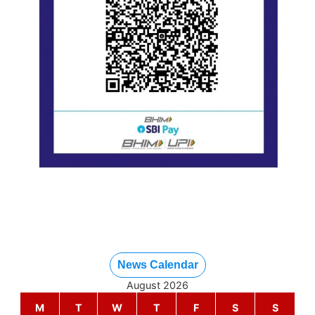
News Calendar
August 2026
M
T
W
T
F
S
S