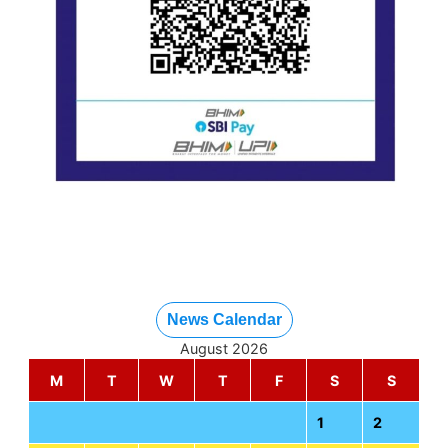
News Calendar
August 2026
M
T
W
T
F
S
S
1
2