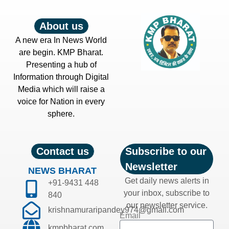
About us
A new era In News World
are begin. KMP Bharat.
Presenting a hub of
Information through Digital
Media which will raise a
voice for Nation in every
sphere.
Contact us
Subscribe to our
Newsletter
NEWS BHARAT
Get daily news alerts in
+91-9431 448
your inbox, subscribe to
840
our newsletter service.
krishnamuraripandey974@gmail.com
Email
kmpbharat.com