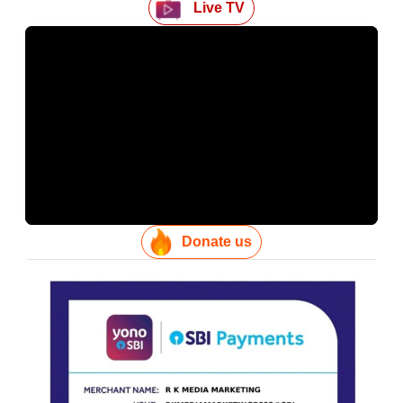
Live TV
Donate us