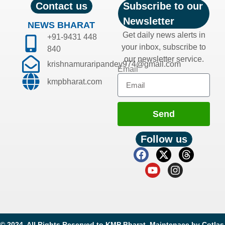
Contact us
Subscribe to our
Newsletter
NEWS BHARAT
Get daily news alerts in
+91-9431 448
your inbox, subscribe to
840
our newsletter service.
krishnamuraripandey974@gmail.com
Email
kmpbharat.com
Send
Follow us
© 2024. All Rights Reserved to KMP Bharat. Maintenace by
Cotlas