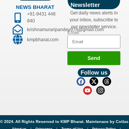
Newsletter
NEWS BHARAT
Get daily news alerts in
+91-9431 448
your inbox, subscribe to
840
our newsletter service.
krishnamuraripandey974@gmail.com
Email
kmpbharat.com
Send
Follow us
© 2024. All Rights Reserved to KMP Bharat. Maintenace by
Cotlas