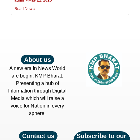
admin
May 21, 2025
Read Now »
About us
A new era In News World
are begin. KMP Bharat.
Presenting a hub of
Information through Digital
Media which will raise a
voice for Nation in every
sphere.
Contact us
Subscribe to our