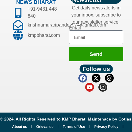
NEWS BHARAT
Get daily news alerts in
+91-9431 448
your inbox, subscribe to
840
our newsletter service.
krishnamuraripandey974@gmail.com
Email
kmpbharat.com
Send
Follow us
© 2024. All Rights Reserved to KMP Bharat. Maintenace by
Cotlas
About us
Grievance
Terms of Use
Privacy Policy