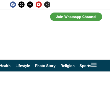
Join Whatsapp Channel
Health
Lifestyle
Photo Story
Religion
Sports
Technol