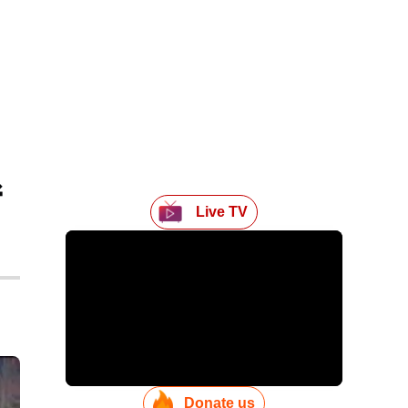
Live TV
Donate us