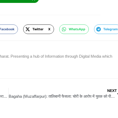
Facebook
Twitter X
WhatsApp
Telegram
rat. Presenting a hub of Information through Digital Media which
NEXT
Motihari: गन्ना के खेत में छुपे लुटेरे, पुलिस ने 3 घंटे की घेराबंदी के बाद कराया सरेंडर
Bagaha (Muzaffarpur): तालिबानी फैसला: चोरी के आरोप में युवक को पीटा, चप्पल पर थूक चटवाया