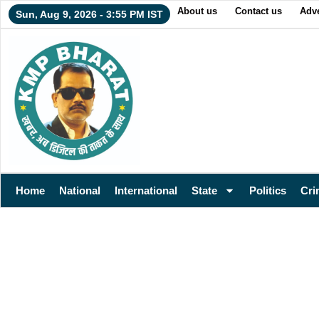
About us
Contact us
Adve
Sun, Aug 9, 2026 - 3:55 PM IST
Home
National
International
State
Politics
Cri