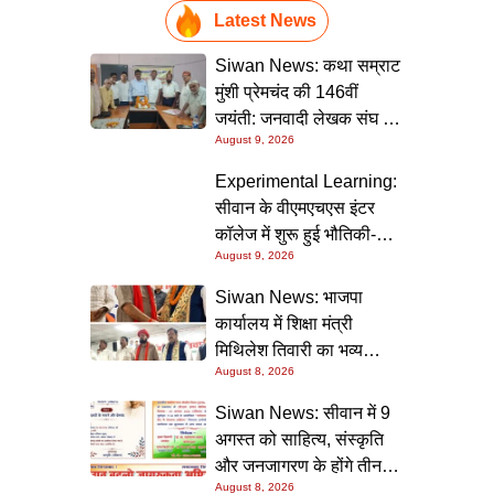
Latest News
Siwan News: कथा सम्राट
मुंशी प्रेमचंद की 146वीं
जयंती: जनवादी लेखक संघ की
August 9, 2026
संगोष्ठी में वक्ताओं ने कहा-
मौजूदा दौर में प्रेमचंद की
Experimental Learning:
रचनाएं और अधिक प्रासंगिक
सीवान के वीएमएचएस इंटर
कॉलेज में शुरू हुई भौतिकी-
August 9, 2026
रसायन की आधुनिक
प्रयोगशालाएं
Siwan News: भाजपा
कार्यालय में शिक्षा मंत्री
मिथिलेश तिवारी का भव्य
August 8, 2026
स्वागत, बोले- कार्यकर्ता ही
पार्टी की सबसे बड़ी ताकत
Siwan News: सीवान में 9
अगस्त को साहित्य, संस्कृति
और जनजागरण के होंगे तीन
August 8, 2026
बड़े आयोजन