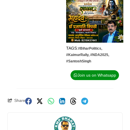
TAGS:
#BiharPolitics
,
#KaimurRally
,
#NDA2025
,
#SantoshSingh
Join us on Whatsapp
Share