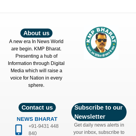
About us
A new era In News World
are begin. KMP Bharat.
Presenting a hub of
Information through Digital
Media which will raise a
voice for Nation in every
sphere.
Contact us
Subscribe to our
Newsletter
NEWS BHARAT
Get daily news alerts in
+91-9431 448
your inbox, subscribe to
840