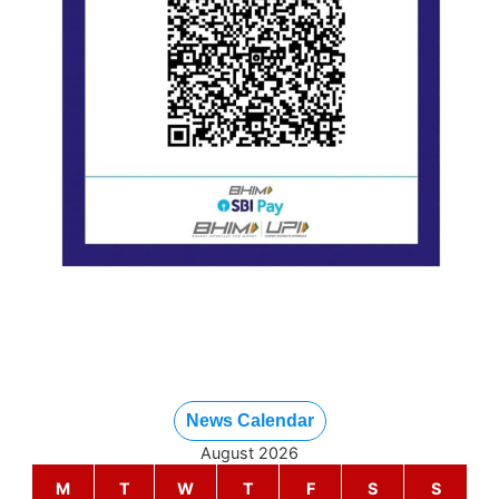
News Calendar
August 2026
M
T
W
T
F
S
S