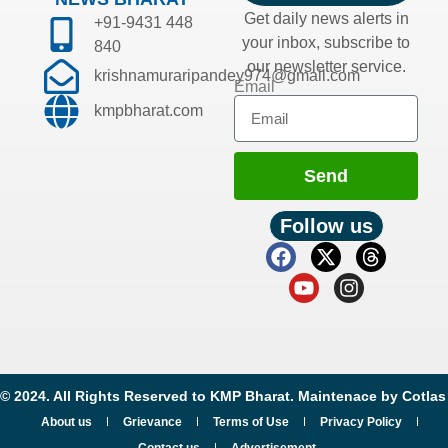
Get daily news alerts in
+91-9431 448
your inbox, subscribe to
840
our newsletter service.
krishnamuraripandey974@gmail.com
Email
kmpbharat.com
Send
Follow us
© 2024. All Rights Reserved to KMP Bharat. Maintenace by
Cotlas
About us
Grievance
Terms of Use
Privacy Policy
Contact us
Advertisement