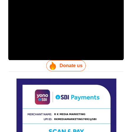
Donate us