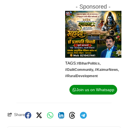
- Sponsored -
TAGS:
#BiharPolitics
,
#DalitCommunity
,
#KaimurNews
,
#RuralDevelopment
Join us on Whatsapp
Share