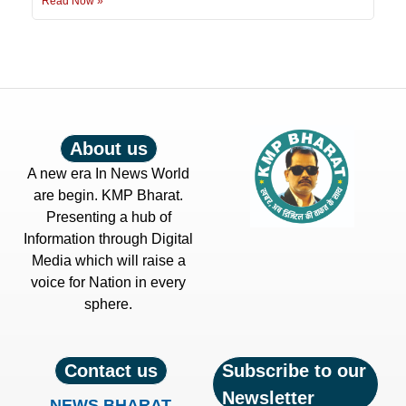
Read Now »
About us
A new era In News World
are begin. KMP Bharat.
Presenting a hub of
Information through Digital
Media which will raise a
voice for Nation in every
sphere.
Contact us
Subscribe to our
Newsletter
NEWS BHARAT