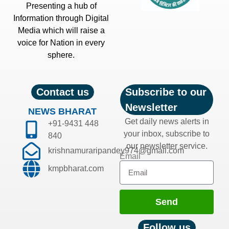
Presenting a hub of
Information through Digital
Media which will raise a
voice for Nation in every
sphere.
Contact us
Subscribe to our
Newsletter
NEWS BHARAT
Get daily news alerts in
+91-9431 448
your inbox, subscribe to
840
our newsletter service.
krishnamuraripandey974@gmail.com
Email
kmpbharat.com
Send
Follow us