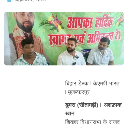
बिहार डेस्क l केएमपी भारत
l मुजफ्फरपुर
डुमरा (सीतामढ़ी)। अशफ़ाक
खान
शिवहर विधानसभा के राजद