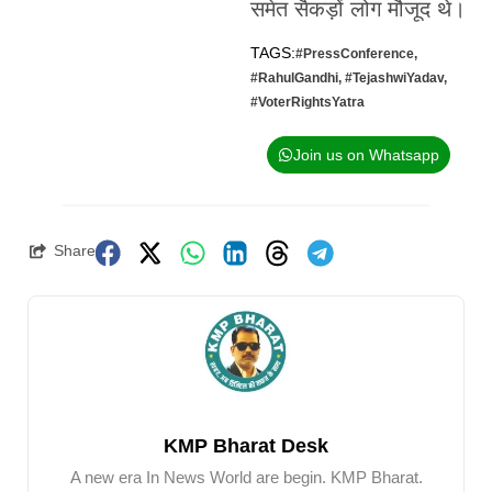
समेत सैकड़ों लोग मौजूद थे।
TAGS:
#PressConference
,
#RahulGandhi
,
#TejashwiYadav
,
#VoterRightsYatra
Join us on Whatsapp
Share
KMP Bharat Desk
A new era In News World are begin. KMP Bharat.