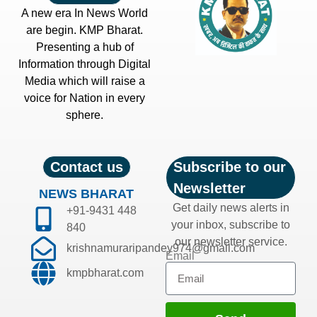
A new era In News World
are begin. KMP Bharat.
Presenting a hub of
Information through Digital
Media which will raise a
voice for Nation in every
sphere.
Contact us
Subscribe to our
Newsletter
NEWS BHARAT
Get daily news alerts in
+91-9431 448
your inbox, subscribe to
840
our newsletter service.
krishnamuraripandey974@gmail.com
Email
kmpbharat.com