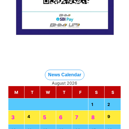
News Calendar
August 2026
M
T
W
T
F
S
S
1
2
4
9
3
5
6
7
8