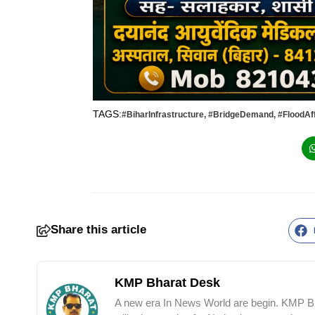
TAGS:
#BiharInfrastructure
,
#BridgeDemand
,
#FloodAf
Share this article
KMP Bharat Desk
A new era In News World are begin. KMP Bha