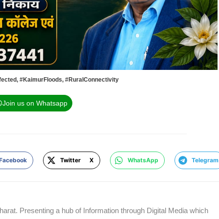
fected
,
#KaimurFloods
,
#RuralConnectivity
Join us on Whatsapp
Facebook
Twitter X
WhatsApp
Telegram
rat. Presenting a hub of Information through Digital Media which