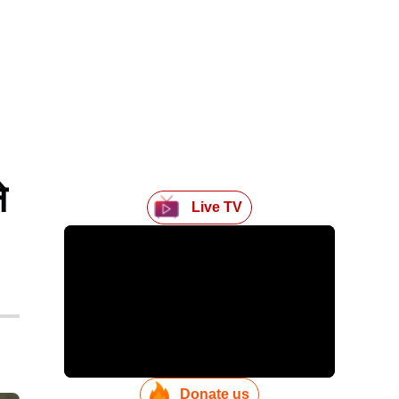
े
Live TV
Donate us