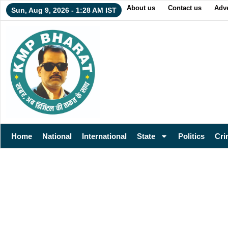
About us
Contact us
Adve
Sun, Aug 9, 2026 - 1:28 AM IST
Home
National
International
State
Politics
Cri