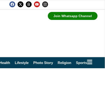
Join Whatsapp Channel
Health
Lifestyle
Photo Story
Religion
Sports
Technol