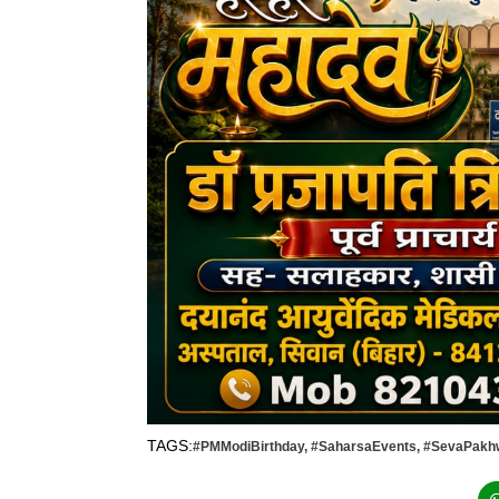
TAGS:
#PMModiBirthday
,
#SaharsaEvents
,
#SevaPakh