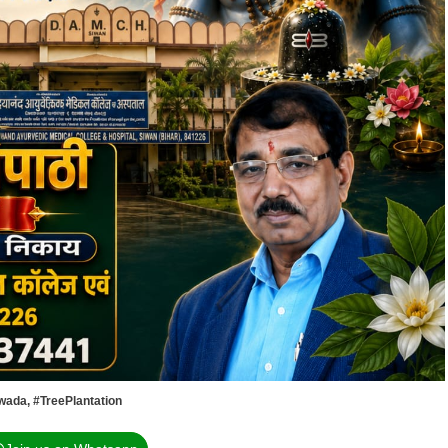
wada
,
#TreePlantation