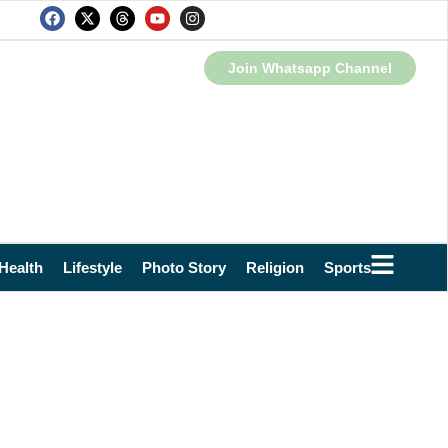
Join Whatsapp Channel
Health
Lifestyle
Photo Story
Religion
Sports
Technol