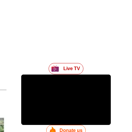
Live TV
Donate us