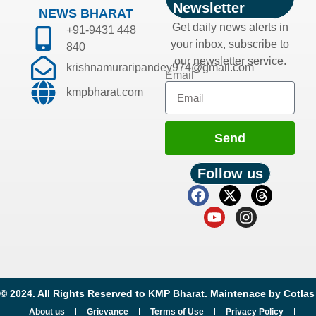
Newsletter
NEWS BHARAT
Get daily news alerts in
+91-9431 448
your inbox, subscribe to
840
our newsletter service.
krishnamuraripandey974@gmail.com
Email
kmpbharat.com
Send
Follow us
© 2024. All Rights Reserved to KMP Bharat. Maintenace by
Cotlas
About us
Grievance
Terms of Use
Privacy Policy