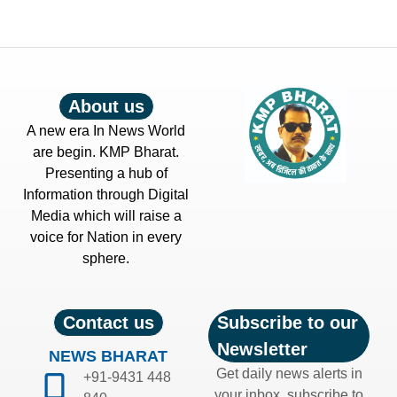
About us
A new era In News World
are begin. KMP Bharat.
Presenting a hub of
Information through Digital
Media which will raise a
voice for Nation in every
sphere.
Contact us
Subscribe to our
Newsletter
NEWS BHARAT
Get daily news alerts in
+91-9431 448
your inbox, subscribe to