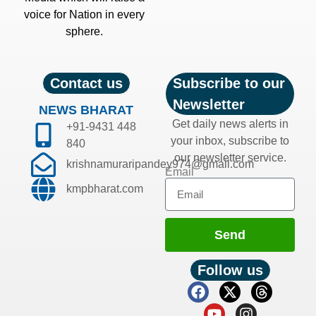
voice for Nation in every
sphere.
Contact us
Subscribe to our
Newsletter
NEWS BHARAT
Get daily news alerts in
+91-9431 448
your inbox, subscribe to
840
our newsletter service.
krishnamuraripandey974@gmail.com
Email
kmpbharat.com
Send
Follow us