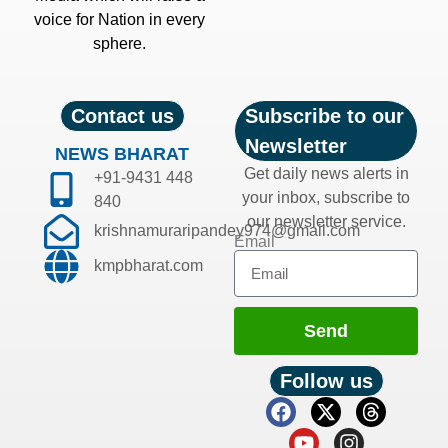
voice for Nation in every
sphere.
Contact us
Subscribe to our
Newsletter
NEWS BHARAT
Get daily news alerts in
+91-9431 448
your inbox, subscribe to
840
our newsletter service.
krishnamuraripandey974@gmail.com
Email
kmpbharat.com
Send
Follow us