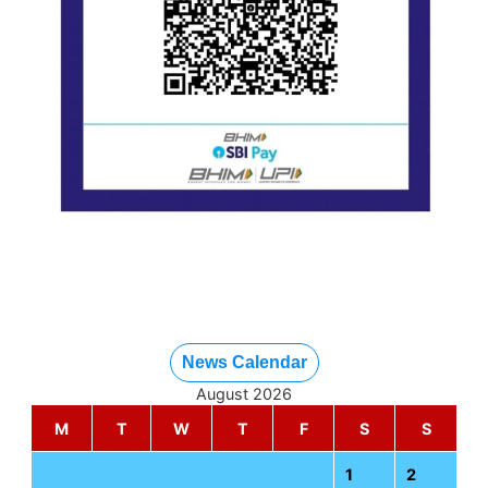
News Calendar
August 2026
M
T
W
T
F
S
S
1
2