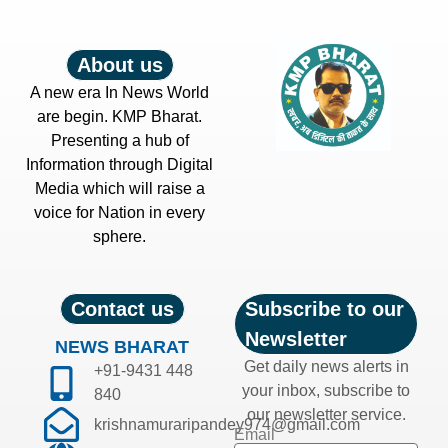
About us
A new era In News World
are begin. KMP Bharat.
Presenting a hub of
Information through Digital
Media which will raise a
voice for Nation in every
sphere.
Contact us
Subscribe to our
Newsletter
NEWS BHARAT
Get daily news alerts in
+91-9431 448
your inbox, subscribe to
840
our newsletter service.
krishnamuraripandey974@gmail.com
Email