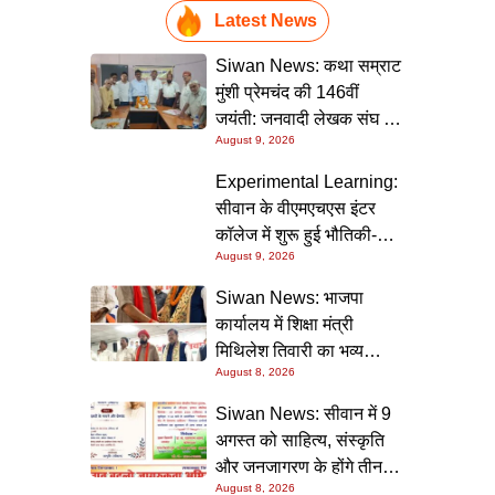
Latest News
Siwan News: कथा सम्राट
मुंशी प्रेमचंद की 146वीं
जयंती: जनवादी लेखक संघ की
August 9, 2026
संगोष्ठी में वक्ताओं ने कहा-
मौजूदा दौर में प्रेमचंद की
Experimental Learning:
रचनाएं और अधिक प्रासंगिक
सीवान के वीएमएचएस इंटर
कॉलेज में शुरू हुई भौतिकी-
August 9, 2026
रसायन की आधुनिक
प्रयोगशालाएं
Siwan News: भाजपा
कार्यालय में शिक्षा मंत्री
मिथिलेश तिवारी का भव्य
August 8, 2026
स्वागत, बोले- कार्यकर्ता ही
पार्टी की सबसे बड़ी ताकत
Siwan News: सीवान में 9
अगस्त को साहित्य, संस्कृति
और जनजागरण के होंगे तीन
August 8, 2026
बड़े आयोजन