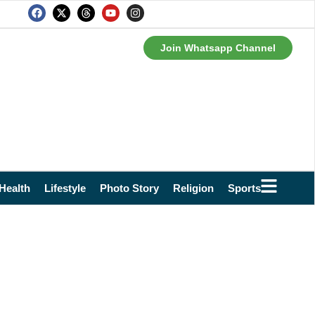
Join Whatsapp Channel
Health
Lifestyle
Photo Story
Religion
Sports
Technol