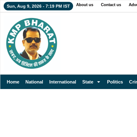
About us
Contact us
Adve
Sun, Aug 9, 2026 - 7:19 PM IST
Home
National
International
State
Politics
Cri