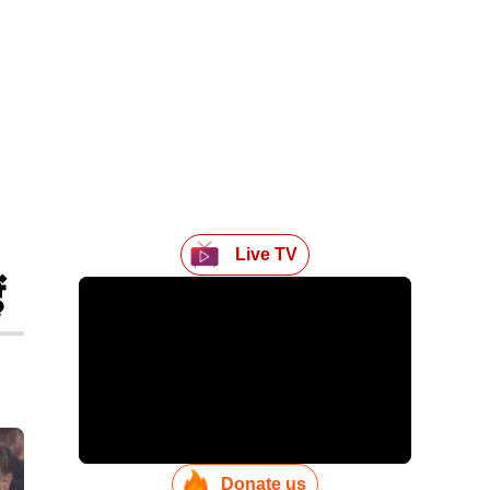
Live TV
ं
Donate us