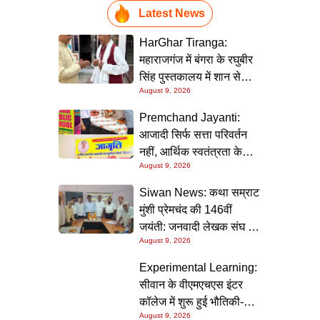
Latest News
HarGhar Tiranga:
महाराजगंज में बंगरा के रघुबीर
सिंह पुस्तकालय में शान से
August 9, 2026
लहराएगा तिरंगा, स्वतंत्रता
सेनानी मुंशी सिंह होंगे मुख्य
Premchand Jayanti:
अतिथि
आजादी सिर्फ सत्ता परिवर्तन
नहीं, आर्थिक स्वतंत्रता के
August 9, 2026
बिना अधूरी है : डॉ. रवींद्र
कुमार रवी
Siwan News: कथा सम्राट
मुंशी प्रेमचंद की 146वीं
जयंती: जनवादी लेखक संघ की
August 9, 2026
संगोष्ठी में वक्ताओं ने कहा-
मौजूदा दौर में प्रेमचंद की
Experimental Learning:
रचनाएं और अधिक प्रासंगिक
सीवान के वीएमएचएस इंटर
कॉलेज में शुरू हुई भौतिकी-
August 9, 2026
रसायन की आधुनिक