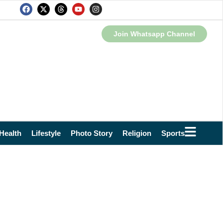
Join Whatsapp Channel
Health
Lifestyle
Photo Story
Religion
Sports
Technol