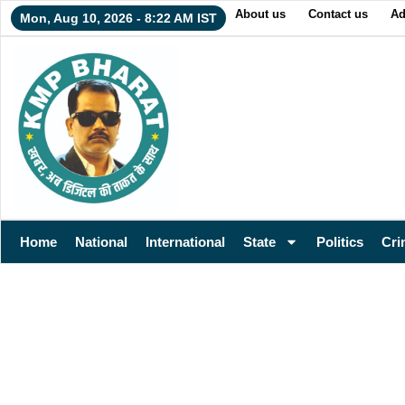
About us
Contact us
Ad
Mon, Aug 10, 2026 - 8:22 AM IST
Home
National
International
State
Politics
Cri