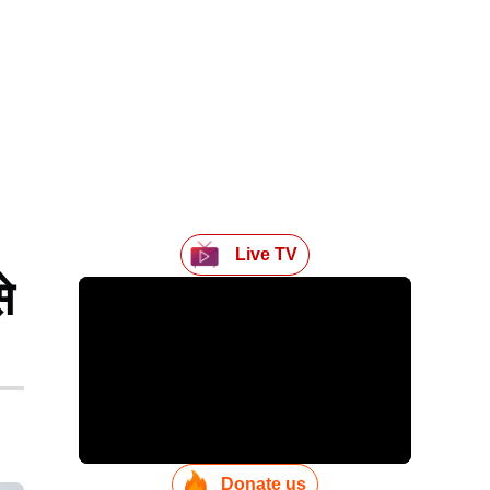
Live TV
े
Donate us