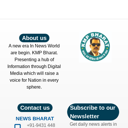
About us
A new era In News World
are begin. KMP Bharat.
Presenting a hub of
Information through Digital
Media which will raise a
voice for Nation in every
sphere.
Contact us
Subscribe to our
Newsletter
NEWS BHARAT
Get daily news alerts in
+91-9431 448