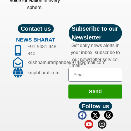
voice for Nation in every
sphere.
Contact us
Subscribe to our
Newsletter
NEWS BHARAT
Get daily news alerts in
+91-9431 448
your inbox, subscribe to
840
our newsletter service.
krishnamuraripandey974@gmail.com
Email
kmpbharat.com
Send
Follow us