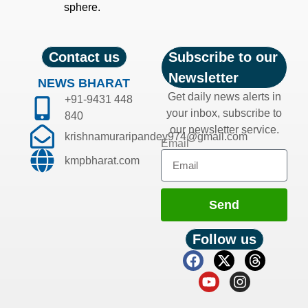
sphere.
Contact us
Subscribe to our
Newsletter
NEWS BHARAT
Get daily news alerts in
+91-9431 448
your inbox, subscribe to
840
our newsletter service.
krishnamuraripandey974@gmail.com
Email
kmpbharat.com
Send
Follow us