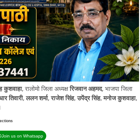
ंह कुशवाहा
, रालोमो जिला अध्यक्ष
रिजवान अहमद
, भाजपा जिला
धार तिवारी
,
ललन शर्मा
,
राजेश सिंह
,
उपेंद्र सिंह
,
मनोज कुशवाहा
,
।
ections
Join us on Whatsapp