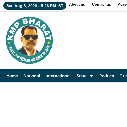
About us
Contact us
Adver
Sat, Aug 8, 2026 - 5:28 PM IST
Home
National
International
State
Politics
Cri