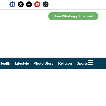
Join Whatsapp Channel
Health
Lifestyle
Photo Story
Religion
Sports
Technol