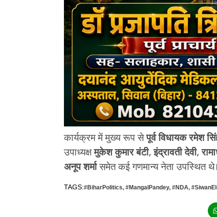
कार्यक्रम में मुख्य रूप से
पूर्व विधायक रमेश सि
उपाध्यक्ष
मुकेश कुमार बंटी
,
इंद्रावती देवी
,
रामा
अनूप शर्मा
समेत कई गणमान्य नेता उपस्थित थे
TAGS:
#BiharPolitics
,
#MangalPandey
,
#NDA
,
#SiwanEl