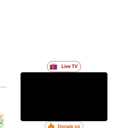
Live TV
Donate us