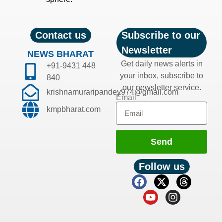
Contact us
Subscribe to our
Newsletter
NEWS BHARAT
Get daily news alerts in
+91-9431 448
your inbox, subscribe to
840
our newsletter service.
krishnamuraripandey974@gmail.com
Email
kmpbharat.com
Send
Follow us