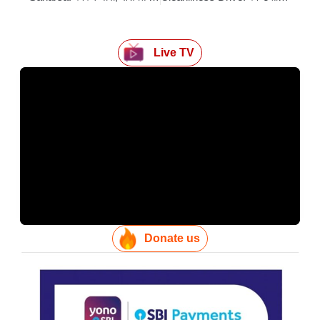
Live TV
Donate us