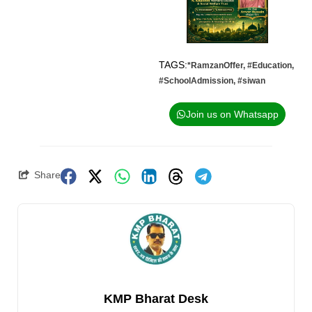
TAGS:
*RamzanOffer
,
#Education
,
#SchoolAdmission
,
#siwan
Join us on Whatsapp
Share
KMP Bharat Desk