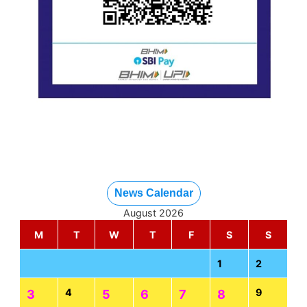
News Calendar
August 2026
M
T
W
T
F
S
S
1
2
4
9
3
5
6
7
8