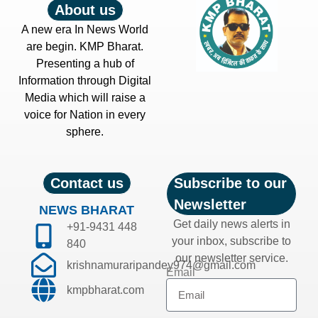
About us
A new era In News World
are begin. KMP Bharat.
Presenting a hub of
Information through Digital
Media which will raise a
voice for Nation in every
sphere.
Contact us
Subscribe to our
Newsletter
NEWS BHARAT
Get daily news alerts in
+91-9431 448
your inbox, subscribe to
840
our newsletter service.
krishnamuraripandey974@gmail.com
Email
kmpbharat.com