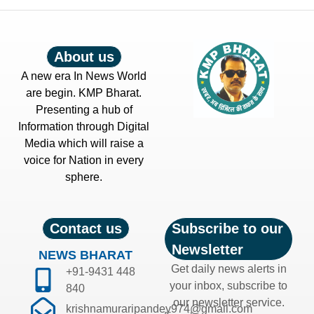
About us
A new era In News World
are begin. KMP Bharat.
Presenting a hub of
Information through Digital
Media which will raise a
voice for Nation in every
sphere.
Contact us
Subscribe to our
Newsletter
NEWS BHARAT
Get daily news alerts in
+91-9431 448
your inbox, subscribe to
840
our newsletter service.
krishnamuraripandey974@gmail.com