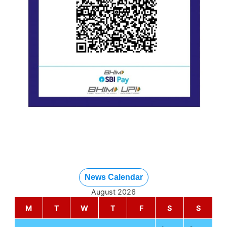
News Calendar
August 2026
M
T
W
T
F
S
S