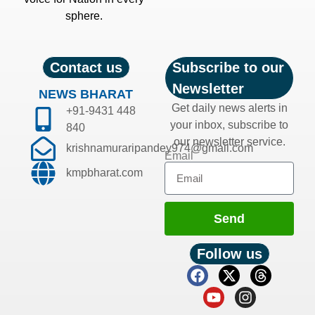
sphere.
Contact us
Subscribe to our
Newsletter
NEWS BHARAT
Get daily news alerts in
+91-9431 448
your inbox, subscribe to
840
our newsletter service.
krishnamuraripandey974@gmail.com
Email
kmpbharat.com
Send
Follow us