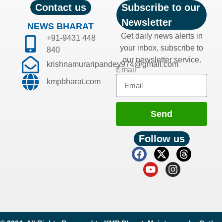
Contact us
Subscribe to our
Newsletter
NEWS BHARAT
Get daily news alerts in
+91-9431 448
your inbox, subscribe to
840
our newsletter service.
krishnamuraripandey974@gmail.com
Email
kmpbharat.com
Send
Follow us