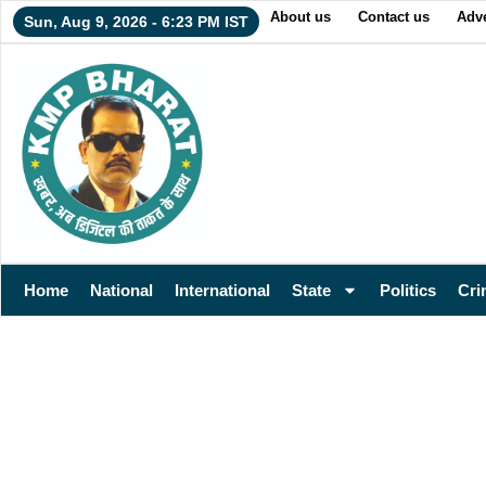
About us
Contact us
Adve
Sun, Aug 9, 2026 - 6:23 PM IST
Home
National
International
State
Politics
Cri