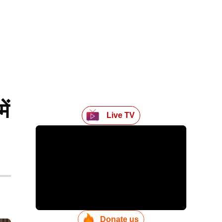
ें
Live TV
Donate us