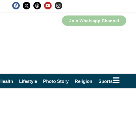
Join Whatsapp Channel
Health
Lifestyle
Photo Story
Religion
Sports
Technol