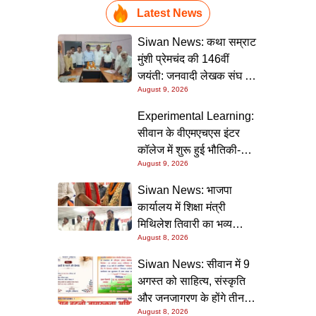
Latest News
Siwan News: कथा सम्राट
मुंशी प्रेमचंद की 146वीं
जयंती: जनवादी लेखक संघ की
August 9, 2026
संगोष्ठी में वक्ताओं ने कहा-
मौजूदा दौर में प्रेमचंद की
Experimental Learning:
रचनाएं और अधिक प्रासंगिक
सीवान के वीएमएचएस इंटर
कॉलेज में शुरू हुई भौतिकी-
August 9, 2026
रसायन की आधुनिक
प्रयोगशालाएं
Siwan News: भाजपा
कार्यालय में शिक्षा मंत्री
मिथिलेश तिवारी का भव्य
August 8, 2026
स्वागत, बोले- कार्यकर्ता ही
पार्टी की सबसे बड़ी ताकत
Siwan News: सीवान में 9
अगस्त को साहित्य, संस्कृति
और जनजागरण के होंगे तीन
August 8, 2026
बड़े आयोजन