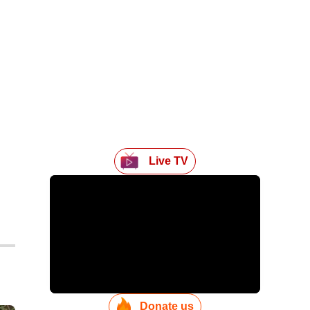
Live TV
Donate us