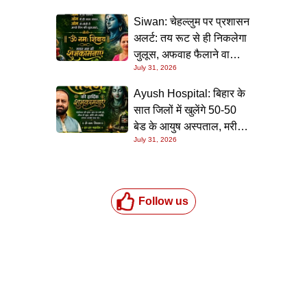
Siwan: चेहल्लुम पर प्रशासन
अलर्ट: तय रूट से ही निकलेगा
जुलूस, अफवाह फैलाने वालों
July 31, 2026
पर होगी सख्त कार्रवाई
Ayush Hospital: बिहार के
सात जिलों में खुलेंगे 50-50
बेड के आयुष अस्पताल, मरीजों
July 31, 2026
को मुफ्त मिलेगी इलाज और
दवाइयों की सुविधा
Follow us