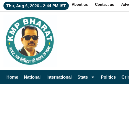
About us
Contact us
Adve
Thu, Aug 6, 2026 - 2:44 PM IST
Home
National
International
State
Politics
Cri