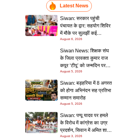
Latest News
Siwan: सरकार पहुंची
पंचायत के द्वार: सहयोग शिविर
में मौके पर सुलझीं कई
August 6, 2026
समस्याएं, 30 दिन में समाधान
की गारंटी
Siwan News: शिक्षक संघ
के जिला प्रवक्ता कुमार राज
कपूर ‘टीपू’ को जन्मदिन पर
August 5, 2026
मिली शुभकामनाओं की सौगात
Siwan: बड़हरिया में 8 अगस्त
को होगा अभिनंदन सह प्रतिभा
सम्मान समारोह
August 5, 2026
Siwan: पप्पू यादव पर हमले
के विरोध में कांग्रेस का उग्र
प्रदर्शन, सिवान में अमित शाह
August 3, 2026
का पुतला फूंका