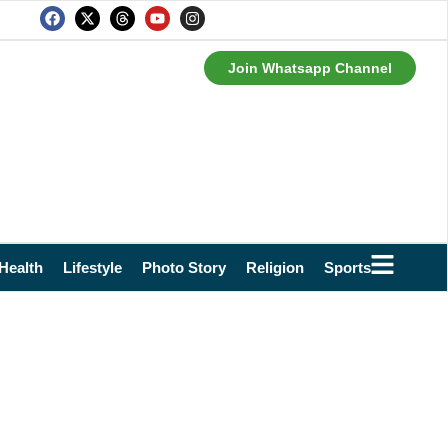
Join Whatsapp Channel
Health
Lifestyle
Photo Story
Religion
Sports
Technol