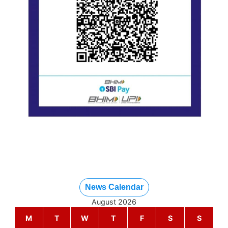
News Calendar
August 2026
M
T
W
T
F
S
S