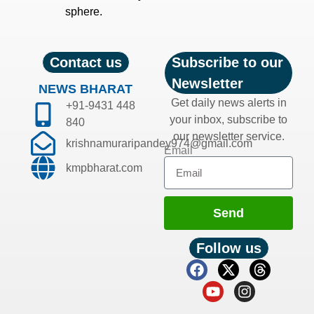
sphere.
Contact us
Subscribe to our
Newsletter
NEWS BHARAT
Get daily news alerts in
+91-9431 448
your inbox, subscribe to
840
our newsletter service.
krishnamuraripandey974@gmail.com
Email
kmpbharat.com
Send
Follow us