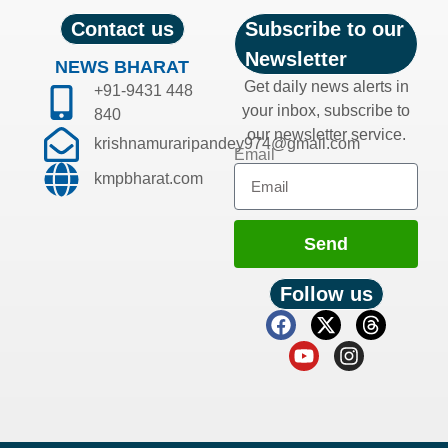
Contact us
Subscribe to our
Newsletter
NEWS BHARAT
Get daily news alerts in
+91-9431 448
your inbox, subscribe to
840
our newsletter service.
krishnamuraripandey974@gmail.com
Email
kmpbharat.com
Send
Follow us