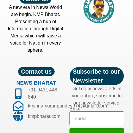
A new era In News World
are begin. KMP Bharat.
Presenting a hub of
Information through Digital
Media which will raise a
voice for Nation in every
sphere.
Contact us
Subscribe to our
Newsletter
NEWS BHARAT
Get daily news alerts in
+91-9431 448
your inbox, subscribe to
840
our newsletter service.
krishnamuraripandey974@gmail.com
Email
kmpbharat.com