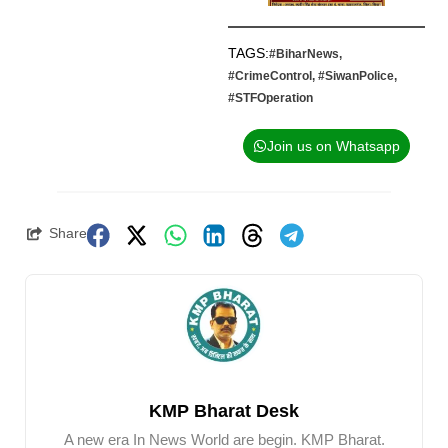
TAGS:
#BiharNews
,
#CrimeControl
,
#SiwanPolice
,
#STFOperation
Join us on Whatsapp
Share
KMP Bharat Desk
A new era In News World are begin. KMP Bharat.