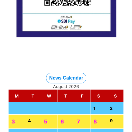
News Calendar
August 2026
M
T
W
T
F
S
S
1
2
4
9
3
5
6
7
8