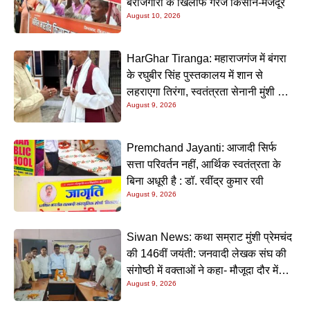
बेरोजगारी के खिलाफ गरजे किसान-मजदूर
August 10, 2026
HarGhar Tiranga: महाराजगंज में बंगरा
के रघुबीर सिंह पुस्तकालय में शान से
लहराएगा तिरंगा, स्वतंत्रता सेनानी मुंशी सिंह
August 9, 2026
होंगे मुख्य अतिथि
Premchand Jayanti: आजादी सिर्फ
सत्ता परिवर्तन नहीं, आर्थिक स्वतंत्रता के
बिना अधूरी है : डॉ. रवींद्र कुमार रवी
August 9, 2026
Siwan News: कथा सम्राट मुंशी प्रेमचंद
की 146वीं जयंती: जनवादी लेखक संघ की
संगोष्ठी में वक्ताओं ने कहा- मौजूदा दौर में
August 9, 2026
प्रेमचंद की रचनाएं और अधिक प्रासंगिक