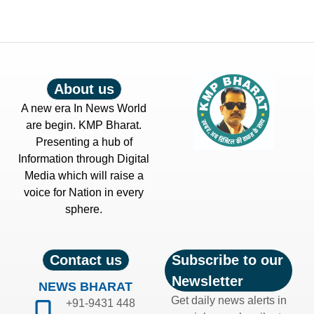
About us
A new era In News World
are begin. KMP Bharat.
Presenting a hub of
Information through Digital
Media which will raise a
voice for Nation in every
sphere.
Contact us
Subscribe to our
Newsletter
NEWS BHARAT
Get daily news alerts in
+91-9431 448