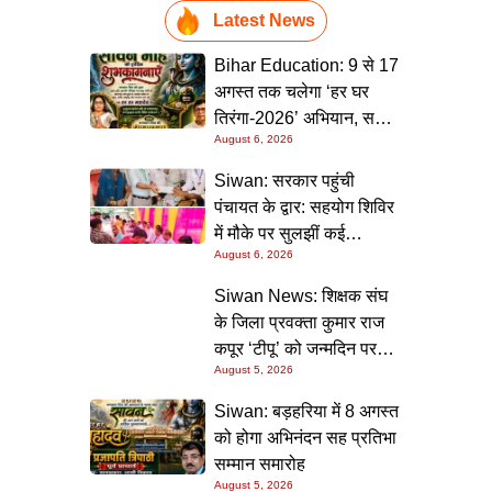
Latest News
Bihar Education: 9 से 17
अगस्त तक चलेगा ‘हर घर
तिरंगा-2026’ अभियान, सभी
August 6, 2026
स्कूलों को दिए गए विस्तृत
निर्देश
Siwan: सरकार पहुंची
पंचायत के द्वार: सहयोग शिविर
में मौके पर सुलझीं कई
August 6, 2026
समस्याएं, 30 दिन में समाधान
की गारंटी
Siwan News: शिक्षक संघ
के जिला प्रवक्ता कुमार राज
कपूर ‘टीपू’ को जन्मदिन पर
August 5, 2026
मिली शुभकामनाओं की सौगात
Siwan: बड़हरिया में 8 अगस्त
को होगा अभिनंदन सह प्रतिभा
सम्मान समारोह
August 5, 2026