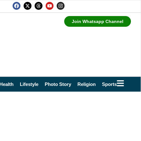
Join Whatsapp Channel
Health
Lifestyle
Photo Story
Religion
Sports
Technol