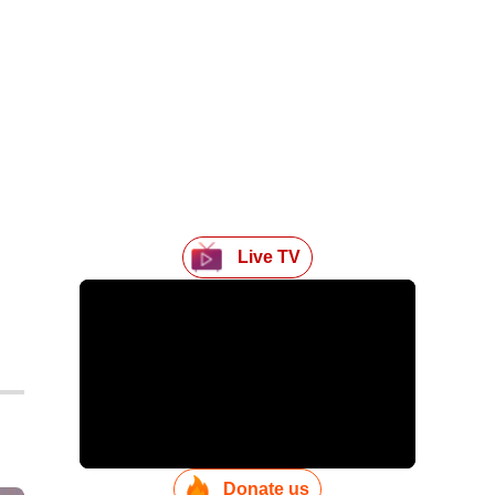
Live TV
Donate us