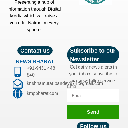
Presenting a hub of
Information through Digital
Media which will raise a
voice for Nation in every
sphere.
Contact us
Subscribe to our
Newsletter
NEWS BHARAT
Get daily news alerts in
+91-9431 448
your inbox, subscribe to
840
our newsletter service.
krishnamuraripandey974@gmail.com
Email
kmpbharat.com
Send
Follow us