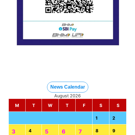
News Calendar
August 2026
M
T
W
T
F
S
S
1
2
4
8
9
3
5
6
7