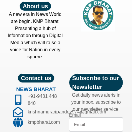
About us
A new era In News World
are begin. KMP Bharat.
Presenting a hub of
Information through Digital
Media which will raise a
voice for Nation in every
sphere.
Contact us
Subscribe to our
Newsletter
NEWS BHARAT
Get daily news alerts in
+91-9431 448
your inbox, subscribe to
840
our newsletter service.
krishnamuraripandey974@gmail.com
Email
kmpbharat.com