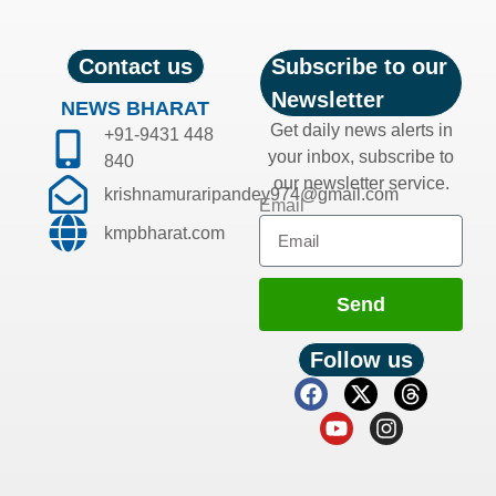
Contact us
Subscribe to our
Newsletter
NEWS BHARAT
Get daily news alerts in
+91-9431 448
your inbox, subscribe to
840
our newsletter service.
krishnamuraripandey974@gmail.com
Email
kmpbharat.com
Send
Follow us