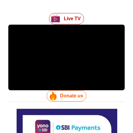
Live TV
Donate us