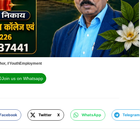
hor
,
#YouthEmployment
Join us on Whatsapp
Facebook
Twitter X
WhatsApp
Telegram