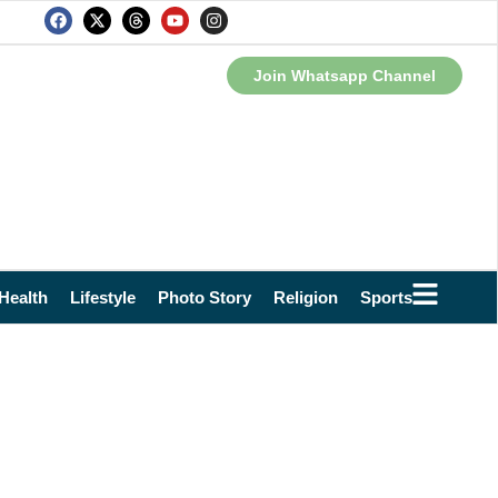
Join Whatsapp Channel
Health
Lifestyle
Photo Story
Religion
Sports
Technol