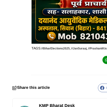
TAGS:
#BiharElections2025
,
#JanSuraaj
,
#PrashantKis
Share this article
KMP Bharat Desk