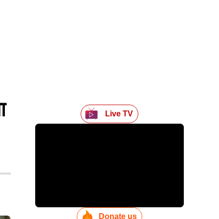
ा
Live TV
Donate us