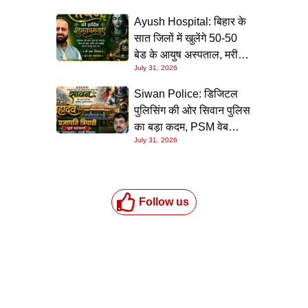
Ayush Hospital: बिहार के
सात जिलों में खुलेंगे 50-50
बेड के आयुष अस्पताल, मरीजों
July 31, 2026
को मुफ्त मिलेगी इलाज और
दवाइयों की सुविधा
Siwan Police: डिजिटल
पुलिसिंग की ओर सिवान पुलिस
का बड़ा कदम, PSM वेब
July 31, 2026
पोर्टल के संचालन का दिया
गया विशेष प्रशिक्षण
Follow us