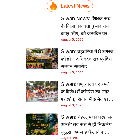
Latest News
Siwan News: शिक्षक संघ
के जिला प्रवक्ता कुमार राज
कपूर ‘टीपू’ को जन्मदिन पर
August 5, 2026
मिली शुभकामनाओं की सौगात
Siwan: बड़हरिया में 8 अगस्त
को होगा अभिनंदन सह प्रतिभा
सम्मान समारोह
August 5, 2026
Siwan: पप्पू यादव पर हमले
के विरोध में कांग्रेस का उग्र
प्रदर्शन, सिवान में अमित शाह
August 3, 2026
का पुतला फूंका
Siwan: चेहल्लुम पर प्रशासन
अलर्ट: तय रूट से ही निकलेगा
जुलूस, अफवाह फैलाने वालों
July 31, 2026
पर होगी सख्त कार्रवाई