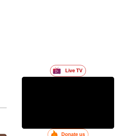
Live TV
Donate us