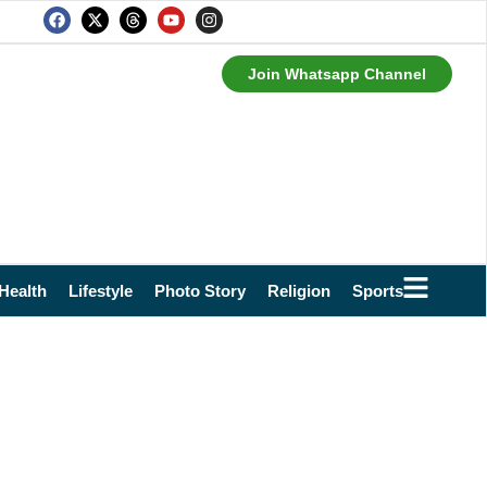
Join Whatsapp Channel
Health
Lifestyle
Photo Story
Religion
Sports
Technol