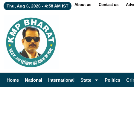
About us
Contact us
Adve
Thu, Aug 6, 2026 - 4:58 AM IST
Home
National
International
State
Politics
Cri