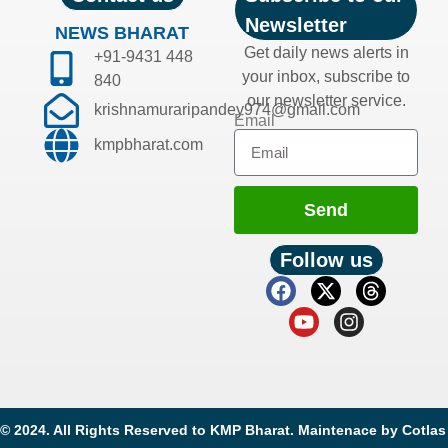
Newsletter
NEWS BHARAT
Get daily news alerts in
+91-9431 448
your inbox, subscribe to
840
our newsletter service.
krishnamuraripandey974@gmail.com
Email
kmpbharat.com
Send
Follow us
© 2024. All Rights Reserved to KMP Bharat. Maintenace by
Cotlas