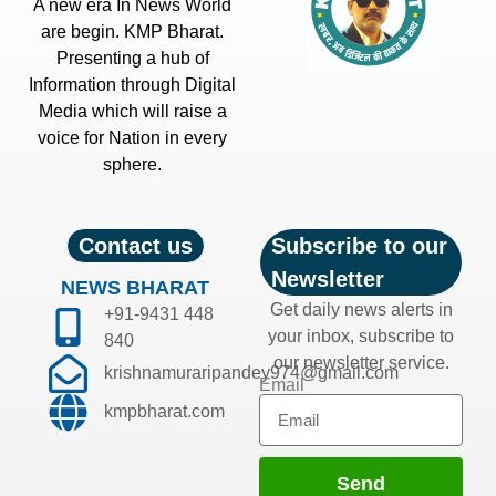
A new era In News World
are begin. KMP Bharat.
Presenting a hub of
Information through Digital
Media which will raise a
voice for Nation in every
sphere.
Contact us
Subscribe to our
Newsletter
NEWS BHARAT
Get daily news alerts in
+91-9431 448
your inbox, subscribe to
840
our newsletter service.
krishnamuraripandey974@gmail.com
Email
kmpbharat.com
Send