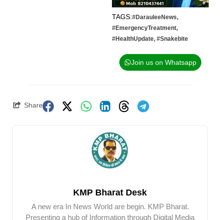
TAGS:
#DarauleeNews
,
#EmergencyTreatment
,
#HealthUpdate
,
#Snakebite
Join us on Whatsapp
Share
KMP Bharat Desk
A new era In News World are begin. KMP Bharat.
Presenting a hub of Information through Digital Media