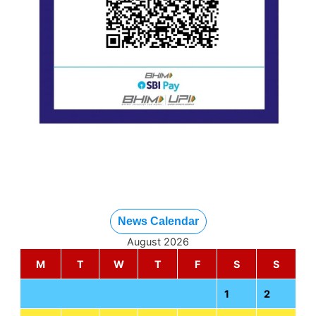
News Calendar
August 2026
M
T
W
T
F
S
S
1
2