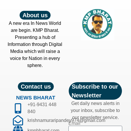
About us
A new era In News World
are begin. KMP Bharat.
Presenting a hub of
Information through Digital
Media which will raise a
voice for Nation in every
sphere.
Contact us
Subscribe to our
Newsletter
NEWS BHARAT
Get daily news alerts in
+91-9431 448
your inbox, subscribe to
840
our newsletter service.
krishnamuraripandey974@gmail.com
Email
kmpbharat.com