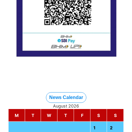
News Calendar
August 2026
M
T
W
T
F
S
S
1
2