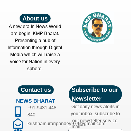
About us
A new era In News World
are begin. KMP Bharat.
Presenting a hub of
Information through Digital
Media which will raise a
voice for Nation in every
sphere.
Contact us
Subscribe to our
Newsletter
NEWS BHARAT
Get daily news alerts in
+91-9431 448
your inbox, subscribe to
840
our newsletter service.
krishnamuraripandey974@gmail.com
Email