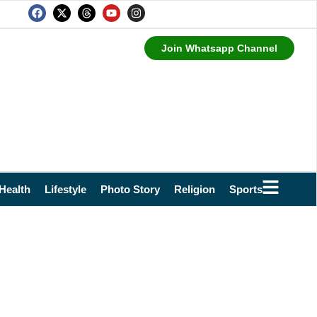
Join Whatsapp Channel
Health
Lifestyle
Photo Story
Religion
Sports
Technol