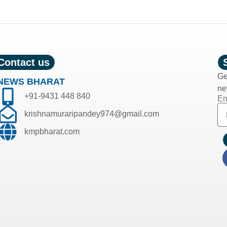
Contact us
Ge
NEWS BHARAT
ne
+91-9431 448 840
Em
krishnamuraripandey974@gmail.com
kmpbharat.com