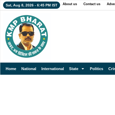
About us
Contact us
Adver
Sat, Aug 8, 2026 - 6:45 PM IST
Home
National
International
State
Politics
Cri